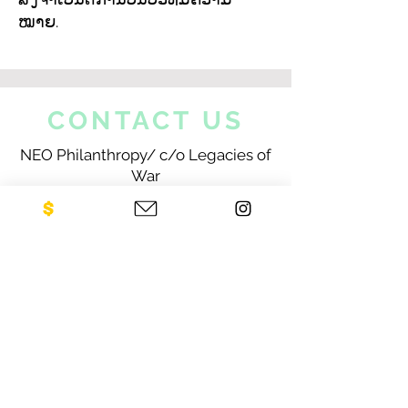
ໝາຍ.
CONTACT US
NEO Philanthropy/ c/o Legacies of
War
1001 Avenue of the Americas
12th Floor
New York, NY 10018
Sign up for our newsletter