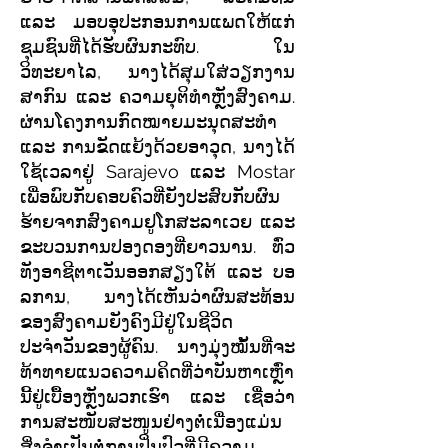
ແລະ ມອບອຸປະກອນການແພດໃຫ້ແກ່
ຊຸມຊົນທີ່ໄດ້ຮັບຜົນກະທົບ. ໃນ
ວິທະຍາໄລ, ນາງໄດ້ສຸມໃສ່ວຽກງານ
ສາກົນ ແລະ ຄວາມຍຸຕິທຳຫຼັງສົງຄາມ.
ຜ່ານໂຄງການກົດໝາຍມະນຸດສະທຳ
ແລະ ການຂັດແຍ້ງດ້ວຍອາວຸດ, ນາງໄດ້
ໃຊ້ເວລາຢູ່ Sarajevo ແລະ Mostar
ເພື່ອພົບກັບຄອບຄົວທີ່ຍັງປະສົບກັບຜົນ
ຮ້າຍຈາກສົງຄາມຢູໂກສະລາເວຍ ແລະ
ຂະບວນການປອງດອງທີ່ຍາວນານ. ທົ່ວ
ທັງອາຊີຕາເວັນອອກສຽງໃຕ້ ແລະ ບອ
ລການ, ນາງໄດ້ເຫັນວ່າຜົນສະທ້ອນ
ຂອງສົງຄາມຍັງຄົງມີຢູ່ໃນຊີວິດ
ປະຈຳວັນຂອງຜູ້ຄົນ. ນາງມຸ່ງໝັ້ນທີ່ຈະ
ທ້າທາຍແນວຄວາມຄິດທີ່ວ່າບັນຫາເຫຼົ່າ
ນີ້ຢູ່ເບື້ອງຫຼັງພວກເຮົາ ແລະ ເຊື່ອວ່າ
ການສະໜັບສະໜູນຢ່າງຕໍ່ເນື່ອງແມ່ນ
ສິ່ງຈຳເປັນຕໍ່ການປິ່ນປົວທີ່ມີຄວາມ