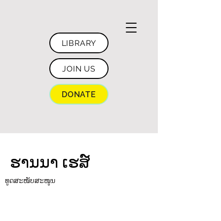
LIBRARY
JOIN US
DONATE
ຮານນາ ເຮສ໌
ທູດສະໜັບສະໜູນ