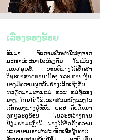
ເລື່ອງຂອງຂ້ອຍ
ຮັນນາ ຈົບການສຶກສາໃໝ່ໆຈາກ
ມະຫາວິທະຍາໄລວໍຊິງຕັນ ໃນເມືອງ
ເຊນຫລຸຍສ໌, ບ່ອນທີ່ນາງໄດ້ສຶກສາ
ວິທະຍາສາດການເມືອງ ແລະ ການເງິນ.
ນາງມີຄວາມຜູກພັນຢ່າງເລິກເຊິ່ງກັບ
ຫວຽດນາມຜ່ານແມ່ ແລະ ແມ່ຕູ້ຂອງ
ນາງ, ໂດຍໄດ້ໃຊ້ເວລາສ່ວນໜຶ່ງຂອງໄວ
ເດັກຂອງນາງຢູ່ທີ່ນັ້ນ ແລະ ກັບຄືນມາ
ທຸກໆລະດູຮ້ອນ. ໃນລະຫວ່າງການ
ຢ້ຽມຢາມເຫຼົ່ານີ້, ນາງໄດ້ຈັດຕັ້ງຄວາມ
ພະຍາຍາມອາສາສະໝັກເພື່ອຜູ້ເຄາະ
ຮ້າຍຈາກສານພິດສີສົ້ມ, ລະດົມທຶນ